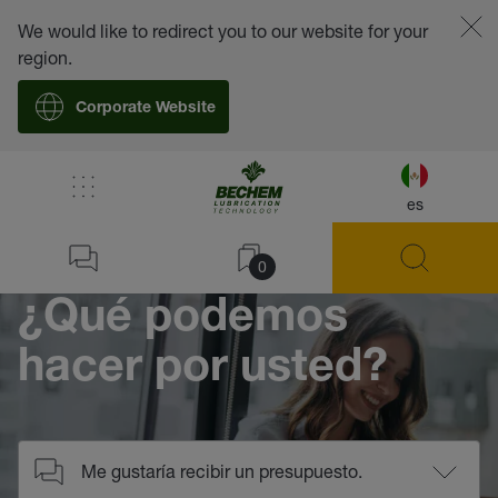
We would like to redirect you to our website for your
region.
Corporate Website
/
Contacto
es
Home
0
¿Qué podemos
hacer por usted?