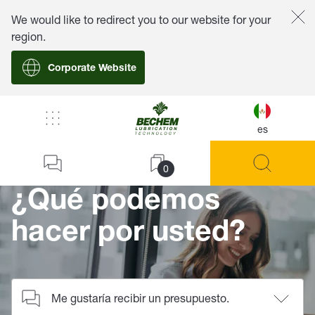
We would like to redirect you to our website for your
region.
Corporate Website
/
Contacto
es
Home
0
¿Qué podemos
hacer por usted?