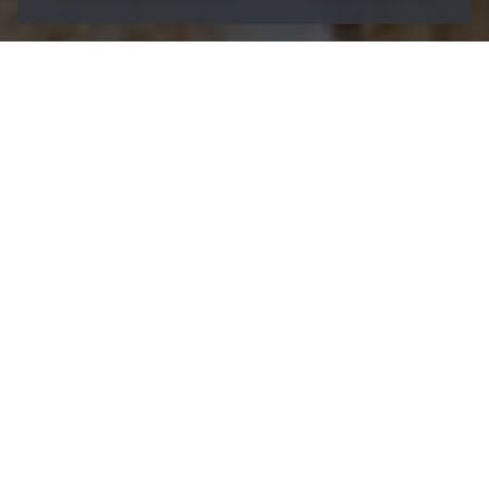
/
Lubricantes
/
Soluciones individuales
Home
¿No encontró ningún
lubricante
apropiado?