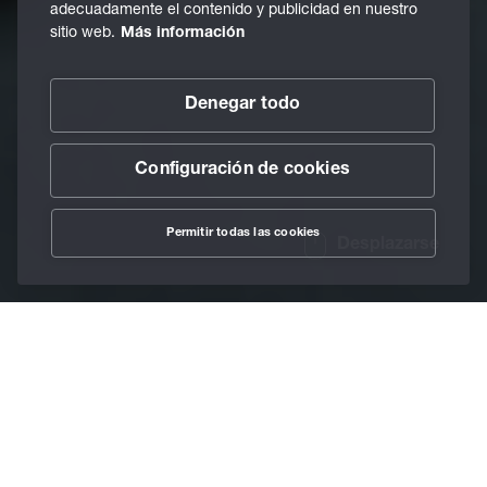
adecuadamente el contenido y publicidad en nuestro
sitio web.
Más información
Denegar todo
Configuración de cookies
Permitir todas las cookies
Desplazarse
/
Lubricantes
/
Grasas lubricantes
/
Berulub FH
Home
57-2
0 % PFAS – 101 % de