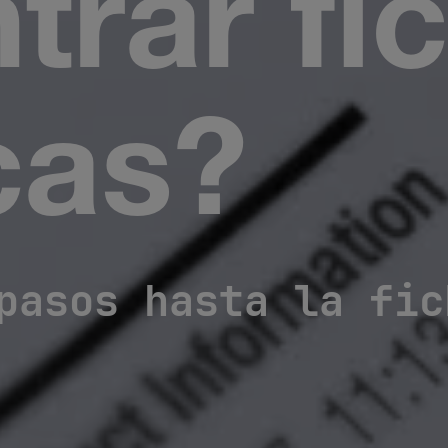
trar fi
cas?
pasos hasta la fic