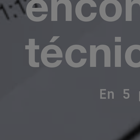
encon
técni
En 5 