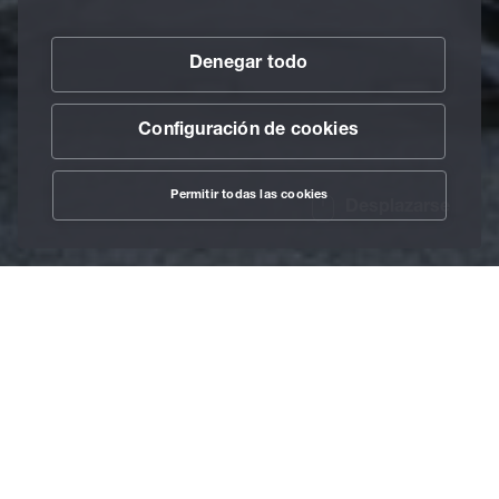
Denegar todo
Configuración de cookies
Permitir todas las cookies
Desplazarse
/
Lubricantes
/
Purificador
/
Limpiadores para
Home
máquinas y pisos
Beruclean