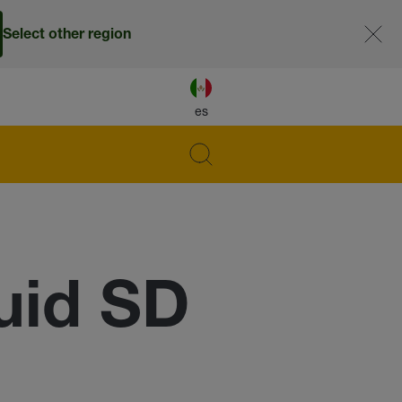
Select other region
es
uid SD