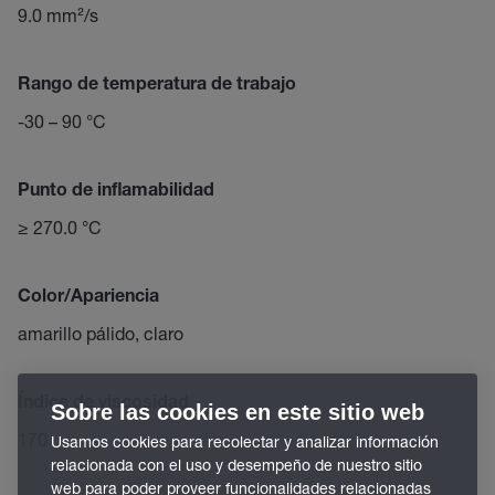
9.0 mm²/s
Rango de temperatura de trabajo
-30 – 90 °C
Punto de inflamabilidad
≥ 270.0 °C
Color/Apariencia
amarillo pálido, claro
Índice de viscosidad
Sobre las cookies en este sitio web
170
Usamos cookies para recolectar y analizar información
relacionada con el uso y desempeño de nuestro sitio
web para poder proveer funcionalidades relacionadas