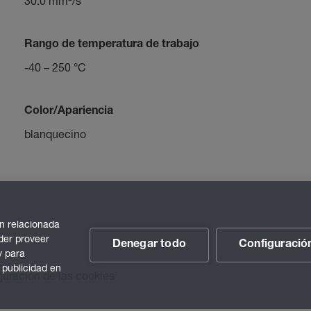
30.0 mm²/s
Rango de temperatura de trabajo
-40 – 250 °C
Color/Apariencia
blanquecino
n relacionada
der proveer
Denegar todo
Configuració
y para
 publicidad en
guración de las cookies