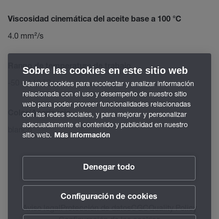
Viscosidad cinemática del aceite base a 100 °C
4.0 mm²/s
Rango de temperatura de trabajo
Sobre las cookies en este sitio web
-50 – 140 °C
Usamos cookies para recolectar y analizar información
relacionada con el uso y desempeño de nuestro sitio
web para poder proveer funcionalidades relacionadas
Color/Apariencia
con las redes sociales, y para mejorar y personalizar
adecuadamente el contenido y publicidad en nuestro
blanco
sitio web.
Más información
Denegar todo
Configuración de cookies
Aviso legal
Protección de datos
CGC
Quality Policy