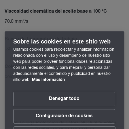
Viscosidad cinemática del aceite base a 100 °C
70.0 mm²/s
Rango de temperatura de trabajo
Sobre las cookies en este sitio web
-30 – 160 °C
Usamos cookies para recolectar y analizar información
relacionada con el uso y desempeño de nuestro sitio
web para poder proveer funcionalidades relacionadas
Color/Apariencia
con las redes sociales, y para mejorar y personalizar
adecuadamente el contenido y publicidad en nuestro
color mostaza
sitio web.
Más información
Denegar todo
Configuración de cookies
Aviso legal
Protección de datos
CGC
Quality Policy