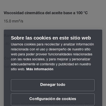
Viscosidad cinemática del aceite base a 100 °C
15.0 mm²/s
Rango de temperatura de trabajo
Sobre las cookies en este sitio web
-40 – 140 °C
Usamos cookies para recolectar y analizar información
relacionada con el uso y desempeño de nuestro sitio
web para poder proveer funcionalidades relacionadas
Color/Apariencia
con las redes sociales, y para mejorar y personalizar
adecuadamente el contenido y publicidad en nuestro
transparente, amarillento
sitio web.
Más información
Denegar todo
Configuración de cookies
Aviso legal
Protección de datos
CGC
Quality Policy