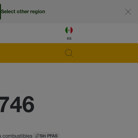
Select other region
es
746
os combustibles
Sin PFAS