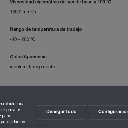
Viscosidad cinemática del aceite base a 100 °C
120.0 mm²/s
Rango de temperatura de trabajo
-40 – 200 °C
Color/Apariencia
incoloro, transparente
n relacionada
der proveer
Denegar todo
Configuració
y para
 publicidad en
guración de las cookies