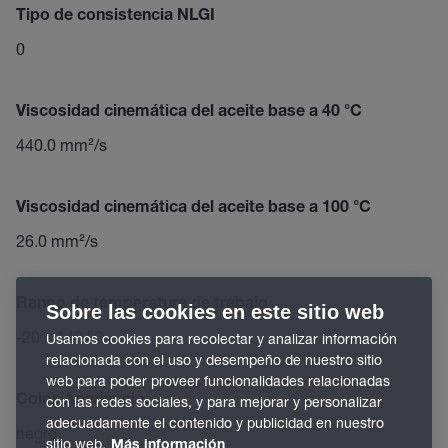
Tipo de consistencia NLGI
0
Viscosidad cinemática del aceite base a 40 °C
440.0 mm²/s
Viscosidad cinemática del aceite base a 100 °C
26.0 mm²/s
Rango de temperatura de trabajo
Sobre las cookies en este sitio web
-20 – 140 °C
Usamos cookies para recolectar y analizar información
relacionada con el uso y desempeño de nuestro sitio
web para poder proveer funcionalidades relacionadas
Color/Apariencia
con las redes sociales, y para mejorar y personalizar
adecuadamente el contenido y publicidad en nuestro
negro
sitio web.
Más información