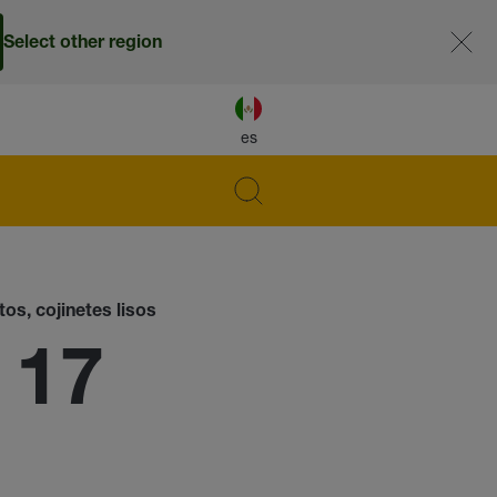
Select other region
es
os, cojinetes lisos
 17