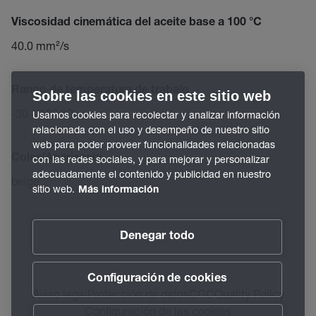
Viscosidad cinemática del aceite base a 100 °C
40.0 mm²/s
Rango de temperatura de trabajo
Sobre las cookies en este sitio web
-30 – 180 °C
Usamos cookies para recolectar y analizar información
relacionada con el uso y desempeño de nuestro sitio
web para poder proveer funcionalidades relacionadas
Color/Apariencia
con las redes sociales, y para mejorar y personalizar
adecuadamente el contenido y publicidad en nuestro
beige
sitio web.
Más información
Denegar todo
Configuración de cookies
Aviso legal
Protección de datos
CGC
Quality Policy
Configuración de las cookies