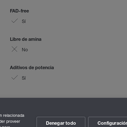
FAD-free
Sí
Libre de amina
No
Aditivos de potencia
Sí
n relacionada
der proveer
Denegar todo
Configuració