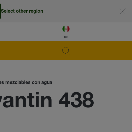
Select other region
es
ores mezclables con agua
ntin 438