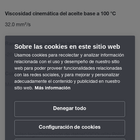
Viscosidad cinemática del aceite base a 100 °C
32.0 mm²/s
Rango de temperatura de trabajo
Sobre las cookies en este sitio web
-20 – 180 °C
Usamos cookies para recolectar y analizar información
relacionada con el uso y desempeño de nuestro sitio
web para poder proveer funcionalidades relacionadas
Color/Apariencia
con las redes sociales, y para mejorar y personalizar
adecuadamente el contenido y publicidad en nuestro
Marrón claro
sitio web.
Más información
Denegar todo
Configuración de cookies
Aviso legal
Protección de datos
CGC
Quality Policy