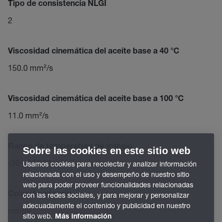
Tipo de consistencia NLGI
2
Viscosidad cinemática del aceite base a 40 °C
150.0 mm²/s
Viscosidad cinemática del aceite base a 100 °C
11.0 mm²/s
Rango de temperatura de trabajo
Sobre las cookies en este sitio web
-30 – 150 °C
Usamos cookies para recolectar y analizar información
relacionada con el uso y desempeño de nuestro sitio
web para poder proveer funcionalidades relacionadas
Color/Apariencia
con las redes sociales, y para mejorar y personalizar
adecuadamente el contenido y publicidad en nuestro
crema
sitio web.
Más información