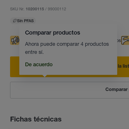
SKU Nr.
/ 99000112
10200115
Sin PFAS
Comparar productos
Amortiguador de ruidos
Apto para plásticos
Ahora puede comparar 4 productos
entre sí.
De acuerdo
Añadir a la li
Comparar 
Fichas técnicas