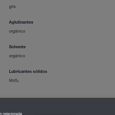
gris
Aglutinantes
orgánico
Solvente
orgánico
Lubricantes sólidos
MoS₂
n relacionada