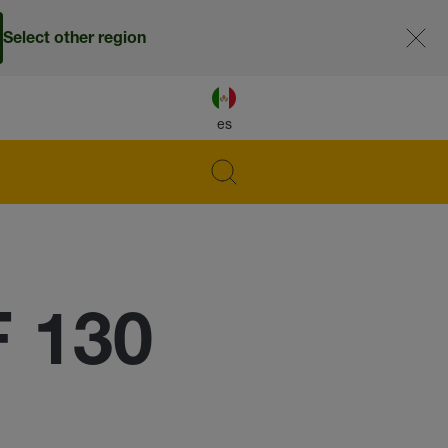
Select other region
es
F 130