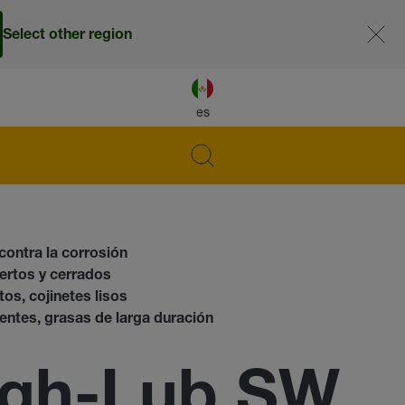
Select other region
es
contra la corrosión
iertos y cerrados
os, cojinetes lisos
lentes, grasas de larga duración
gh-Lub SW